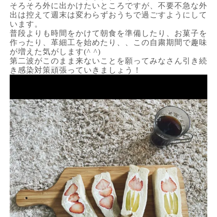
そろそろ外に出かけたいところですが、不要不急な外
出は控えて週末は変わらずおうちで過ごすようにして
います。
普段よりも時間をかけて朝食を準備したり、お菓子を
作ったり、革細工を始めたり、、この自粛期間で趣味
が増えた気がします(^ ^)
第二波がこのまま来ないことを願ってみなさん引き続
き感染対策頑張っていきましょう！