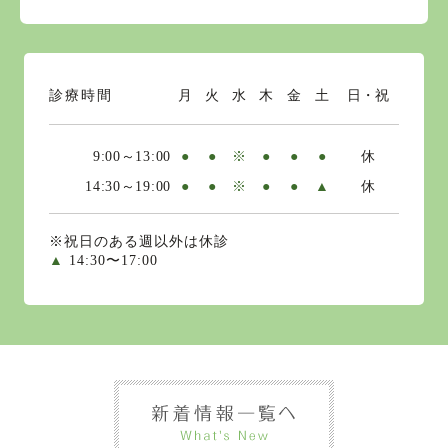
診療時間
月
火
水
木
金
土
日・祝
9:00～13:00
●
●
※
●
●
●
休
14:30～19:00
●
●
※
●
●
▲
休
※祝日のある週以外は休診
▲
14:30〜17:00