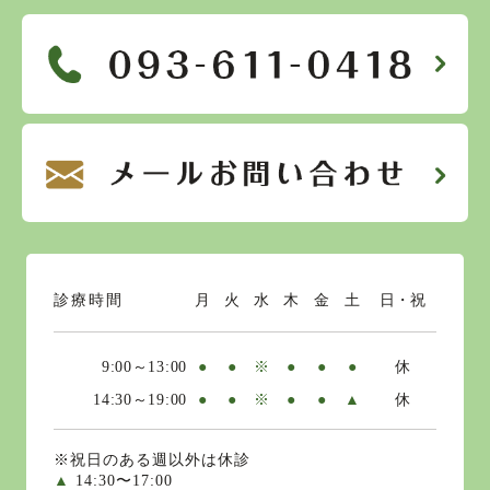
診療時間
月
火
水
木
金
土
日・祝
9:00～13:00
●
●
※
●
●
●
休
14:30～19:00
●
●
※
●
●
▲
休
※祝日のある週以外は休診
▲
14:30〜17:00