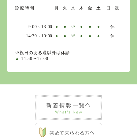
診療時間
月
火
水
木
金
土
日・祝
9:00～13:00
●
●
※
●
●
●
休
14:30～19:00
●
●
※
●
●
▲
休
※祝日のある週以外は休診
▲
14:30〜17:00