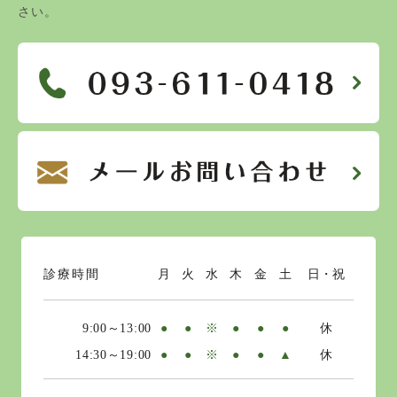
さい。
診療時間
月
火
水
木
金
土
日・祝
9:00～13:00
●
●
※
●
●
●
休
14:30～19:00
●
●
※
●
●
▲
休