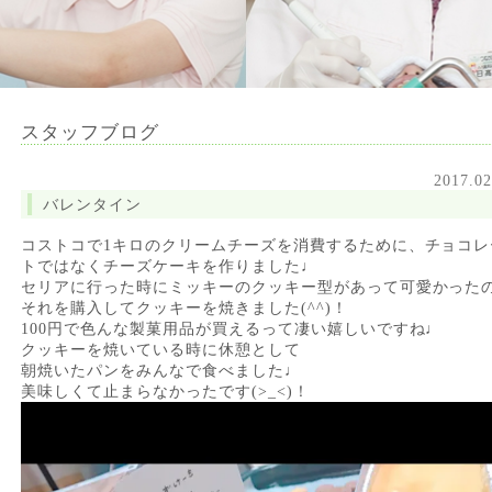
スタッフブログ
2017.02
バレンタイン
コストコで1キロのクリームチーズを消費するために、チョコレ
トではなくチーズケーキを作りました♩
セリアに行った時にミッキーのクッキー型があって可愛かった
それを購入してクッキーを焼きました(^^)！
100円で色んな製菓用品が買えるって凄い嬉しいですね♩
クッキーを焼いている時に休憩として
朝焼いたパンをみんなで食べました♩
美味しくて止まらなかったです(>_<)！