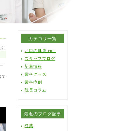
カテゴリ一覧
.21
お口の健康.com
スタッフブログ
ー
新着情報
歯科グッズ
ので
歯科症例
院長コラム
最近のブログ記事
紅葉