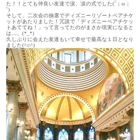
た！！とても仲良い友達で涙、涙の式でした(´；ω；
`)
そして、二次会の抽選でディズニーリゾートペアチケ
ットがあたりました！冗談で「ディズニーペアチケッ
トあててね！」って言ってたのがまさか現実になると
は…。(*_*)
久しぶりに会えた友達もいて幸せで最高な１日となり
ました(^○^)