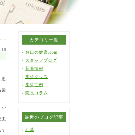
カテゴリ一覧
.10
お口の健康.com
スタッフブログ
新着情報
歯科グッズ
と思
歯科症例
防歯
院長コラム
とが
最近のブログ記事
だ虫
紅葉
来て