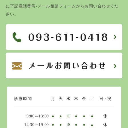
に下記電話番号•メール相談フォームからお問い合わせくだ
さい。
診療時間
月
火
水
木
金
土
日・祝
9:00～13:00
●
●
※
●
●
●
休
14:30～19:00
●
●
※
●
●
▲
休