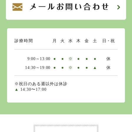
診療時間
月
火
水
木
金
土
日・祝
9:00～13:00
●
●
※
●
●
●
休
14:30～19:00
●
●
※
●
●
▲
休
※祝日のある週以外は休診
▲
14:30〜17:00