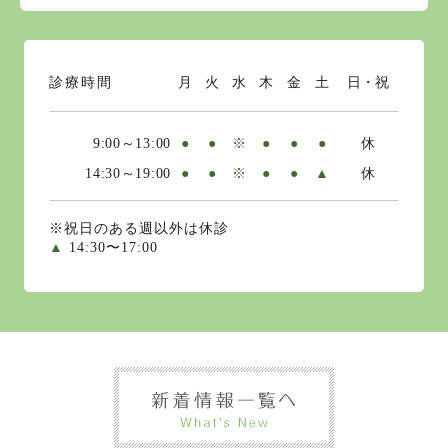
診療時間
月
火
水
木
金
土
日・祝
9:00～13:00
●
●
※
●
●
●
休
14:30～19:00
●
●
※
●
●
▲
休
※祝日のある週以外は休診
▲
14:30〜17:00