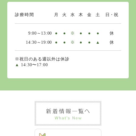
診療時間
月
火
水
木
金
土
日・祝
9:00～13:00
●
●
※
●
●
●
休
14:30～19:00
●
●
※
●
●
▲
休
※祝日のある週以外は休診
▲
14:30〜17:00