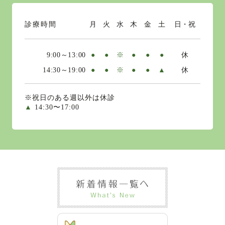
診療時間
月
火
水
木
金
土
日・祝
9:00～13:00
●
●
※
●
●
●
休
14:30～19:00
●
●
※
●
●
▲
休
※祝日のある週以外は休診
▲
14:30〜17:00