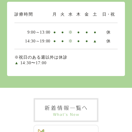
診療時間
月
火
水
木
金
土
日・祝
9:00～13:00
●
●
※
●
●
●
休
14:30～19:00
●
●
※
●
●
▲
休
※祝日のある週以外は休診
▲
14:30〜17:00