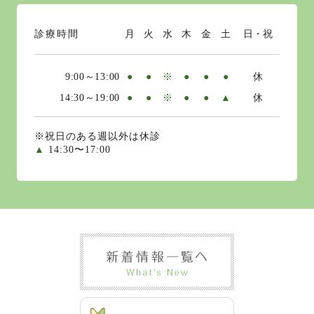
診療時間
月
火
水
木
金
土
日・祝
9:00～13:00
●
●
※
●
●
●
休
14:30～19:00
●
●
※
●
●
▲
休
※祝日のある週以外は休診
▲
14:30〜17:00