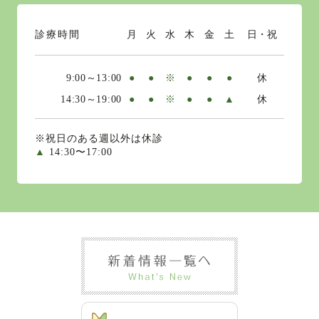
診療時間
月
火
水
木
金
土
日・祝
9:00～13:00
●
●
※
●
●
●
休
14:30～19:00
●
●
※
●
●
▲
休
※祝日のある週以外は休診
▲
14:30〜17:00