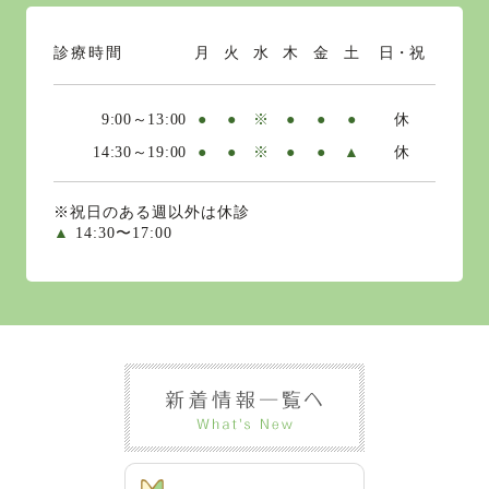
診療時間
月
火
水
木
金
土
日・祝
9:00～13:00
●
●
※
●
●
●
休
14:30～19:00
●
●
※
●
●
▲
休
※祝日のある週以外は休診
▲
14:30〜17:00